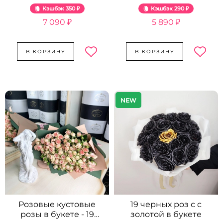
Кэшбэк
350 ₽
Кэшбэк
290 ₽
7 090 ₽
5 890 ₽
В КОРЗИНУ
В КОРЗИНУ
NEW
Розовые кустовые
19 черных роз с с
розы в букете - 19
золотой в букете