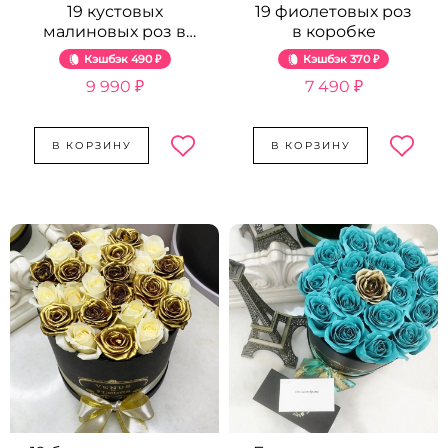
19 кустовых
19 фиолетовых роз
малиновых роз в
в коробке
букете
Кэшбэк
490 ₽
Кэшбэк
370 ₽
9 990 ₽
7 490 ₽
В КОРЗИНУ
В КОРЗИНУ