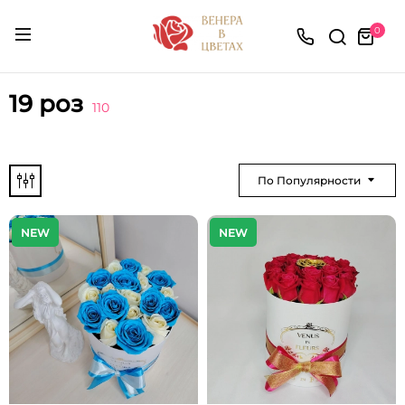
0
19 роз
110
По Популярности
NEW
NEW