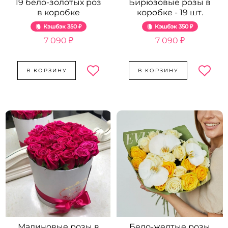
19 бело-золотых роз
Бирюзовые розы в
в коробке
коробке - 19 шт.
Кэшбэк
350 ₽
Кэшбэк
350 ₽
7 090 ₽
7 090 ₽
В КОРЗИНУ
В КОРЗИНУ
Малиновые розы в
Бело-желтые розы