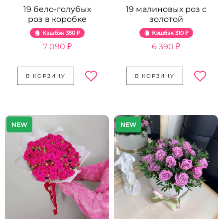
19 бело-голубых
19 малиновых роз с
роз в коробке
золотой
Кэшбэк
350 ₽
Кэшбэк
310 ₽
7 090 ₽
6 390 ₽
В КОРЗИНУ
В КОРЗИНУ
NEW
NEW