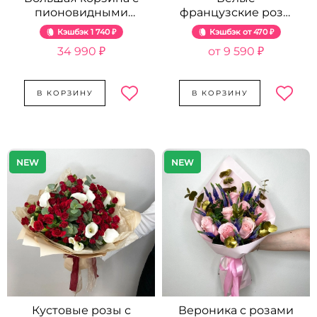
пионовидными
французские розы
розами - 89 шт.
в коробке от 15 шт.
Кэшбэк
1 740 ₽
Кэшбэк
470 ₽
34 990 ₽
9 590 ₽
В КОРЗИНУ
В КОРЗИНУ
NEW
NEW
Кустовые розы с
Вероника с розами