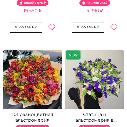
Кэшбэк
970 ₽
Кэшбэк
210 ₽
19 590 ₽
4 390 ₽
В КОРЗИНУ
В КОРЗИНУ
NEW
101 разноцветная
Статица и
альстромерия
альстромерия в
букете - 51 шт.