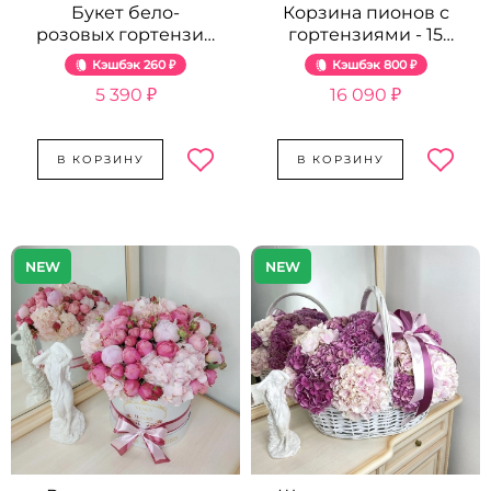
Букет бело-
Корзина пионов с
розовых гортензий
гортензиями - 15
- 5 шт.
шт.
Кэшбэк
260 ₽
Кэшбэк
800 ₽
5 390 ₽
16 090 ₽
В КОРЗИНУ
В КОРЗИНУ
NEW
NEW