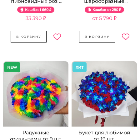
пионовидных роз -
шарообразные
51 шт.
хризантемы от 9 шт.
Кэшбэк
1 660 ₽
Кэшбэк
280 ₽
33 390 ₽
5 790 ₽
В КОРЗИНУ
В КОРЗИНУ
NEW
ХИТ
Радужные
Букет для любимой
хризантемы от 9 шт.
от 19 шт.