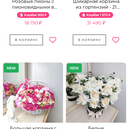
Розовые пионы с
Шикарная корзина
пионовидными в
из гортензий - 21
коробке - 25 шт.
шт.
Кэшбэк
900 ₽
Кэшбэк
1 570 ₽
18 190 ₽
31 490 ₽
В КОРЗИНУ
В КОРЗИНУ
NEW
NEW
Большая корзина с
Белые