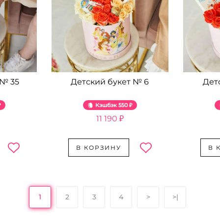
 № 35
Детский букет № 6
Дет
₽
Кэшбэк
550 ₽
11 190 ₽
В КОРЗИНУ
В 
1
2
3
4
>
>|