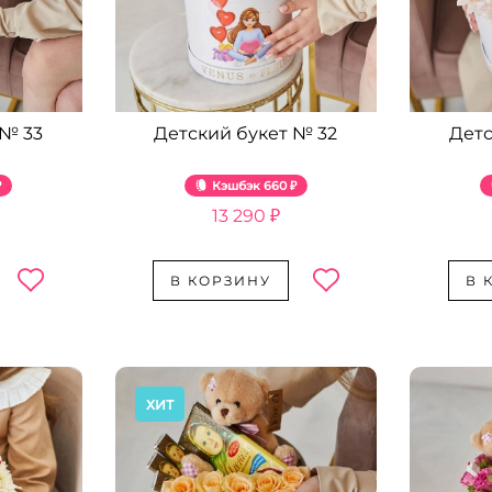
 № 33
Детский букет № 32
Детс
₽
Кэшбэк
660 ₽
13 290 ₽
В КОРЗИНУ
В 
ХИТ