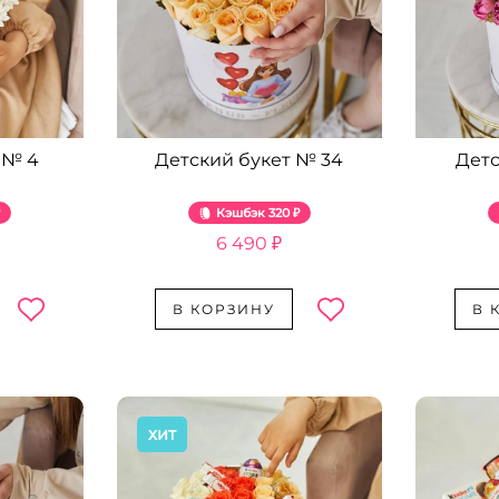
 № 4
Детский букет № 34
Детс
₽
Кэшбэк
320 ₽
6 490 ₽
В КОРЗИНУ
В 
ХИТ