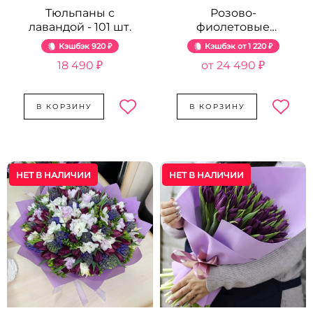
Тюльпаны с
Розово-
лавандой - 101 шт.
фиолетовые
тюльпаны от 101 шт.
Кэшбэк
920 ₽
Кэшбэк
1 220 ₽
18 490 ₽
24 490 ₽
В КОРЗИНУ
В КОРЗИНУ
НЕТ В НАЛИЧИИ
НЕТ В НАЛИЧИИ