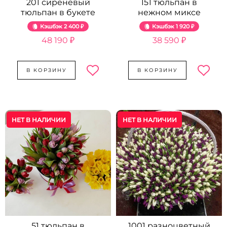
201 сиреневый
151 тюльпан в
тюльпан в букете
нежном миксе
Кэшбэк
2 400 ₽
Кэшбэк
1 920 ₽
48 190 ₽
38 590 ₽
В КОРЗИНУ
В КОРЗИНУ
НЕТ В НАЛИЧИИ
НЕТ В НАЛИЧИИ
51 тюльпан в
1001 разноцветный