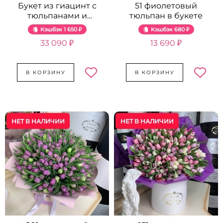
Букет из гиацинт с
51 фиолетовый
тюльпанами и
тюльпан в букете
фрезией - 125 шт.
Кэшбэк
1 650 ₽
Кэшбэк
680 ₽
33 090 ₽
13 690 ₽
В КОРЗИНУ
В КОРЗИНУ
НЕТ В НАЛИЧИИ
НЕТ В НАЛИЧИИ