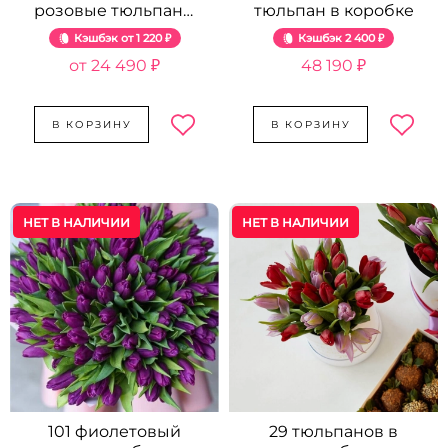
розовые тюльпаны
тюльпан в коробке
в коробке от 101 шт.
Кэшбэк
1 220 ₽
Кэшбэк
2 400 ₽
24 490 ₽
48 190 ₽
В КОРЗИНУ
В КОРЗИНУ
НЕТ В НАЛИЧИИ
НЕТ В НАЛИЧИИ
101 фиолетовый
29 тюльпанов в