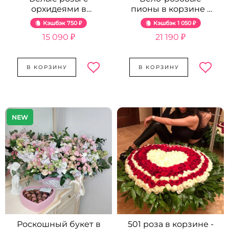
орхидеями в
пионы в корзине -
красной корзине -
25 шт.
Кэшбэк
750 ₽
Кэшбэк
1 050 ₽
51 шт.
15 090 ₽
21 190 ₽
В КОРЗИНУ
В КОРЗИНУ
NEW
Роскошный букет в
501 роза в корзине -