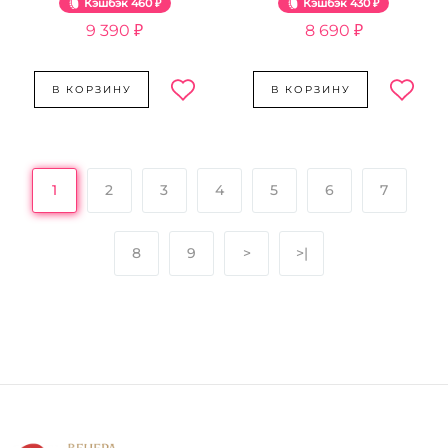
Кэшбэк
460 ₽
Кэшбэк
430 ₽
9 390 ₽
8 690 ₽
В КОРЗИНУ
В КОРЗИНУ
1
2
3
4
5
6
7
8
9
>
>|