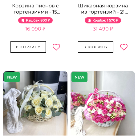
Корзина пионов с
Шикарная корзина
гортензиями - 15
из гортензий - 21
шт.
шт.
Кэшбэк
800 ₽
Кэшбэк
1 570 ₽
16 090 ₽
31 490 ₽
В КОРЗИНУ
В КОРЗИНУ
NEW
NEW