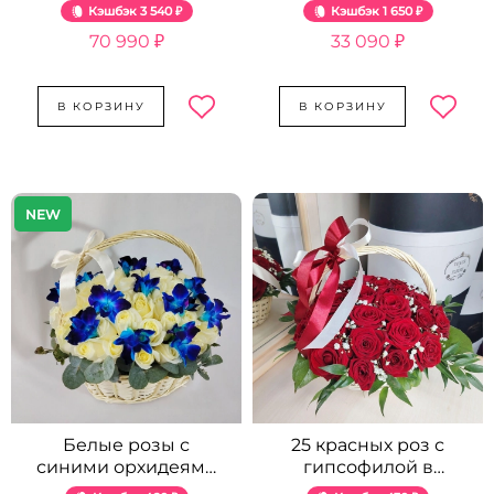
шт.
Кэшбэк
3 540 ₽
Кэшбэк
1 650 ₽
70 990 ₽
33 090 ₽
В КОРЗИНУ
В КОРЗИНУ
NEW
Белые розы с
25 красных роз с
синими орхидеями
гипсофилой в
в корзине - 35 шт.
корзине