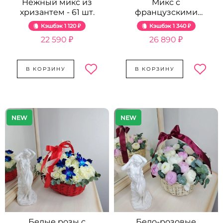
Нежный микс из
Микс с
хризантем - 61 шт.
французскими
розами в корзине -
Кэшбэк
1 120 ₽
Кэшбэк
1 340 ₽
65 шт.
22 590 ₽
26 890 ₽
В КОРЗИНУ
В КОРЗИНУ
NEW
NEW
Белые розы с
Бело-розовые