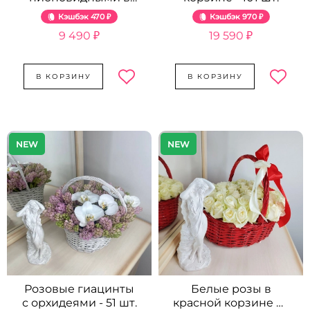
миксе - 15 шт.
Кэшбэк
470 ₽
Кэшбэк
970 ₽
9 490 ₽
19 590 ₽
В КОРЗИНУ
В КОРЗИНУ
NEW
NEW
Розовые гиацинты
Белые розы в
с орхидеями - 51 шт.
красной корзине от