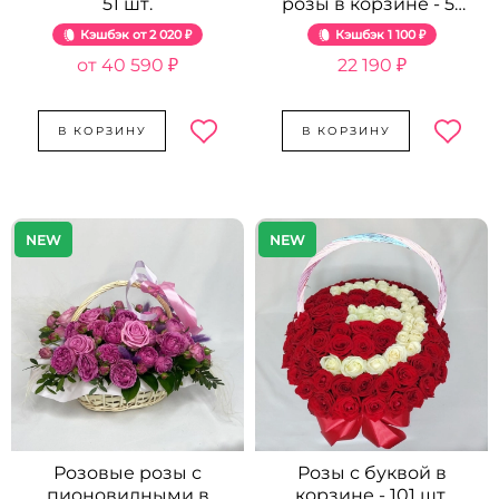
51 шт.
розы в корзине - 51
шт.
Кэшбэк
2 020 ₽
Кэшбэк
1 100 ₽
40 590 ₽
22 190 ₽
В КОРЗИНУ
В КОРЗИНУ
NEW
NEW
Розовые розы с
Розы с буквой в
пионовидными в
корзине - 101 шт.