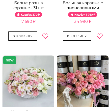
Белые розы в
Большая корзина с
корзине - 31 шт.
пионовидными
розами - 89 шт.
Кэшбэк
370 ₽
Кэшбэк
1 740 ₽
7 590 ₽
34 990 ₽
В КОРЗИНУ
В КОРЗИНУ
NEW