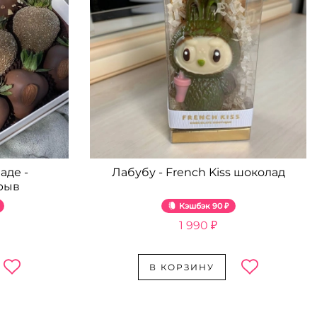
аде -
Лабубу - French Kiss шоколад
рыв
Кэшбэк
90 ₽
1 990 ₽
В КОРЗИНУ