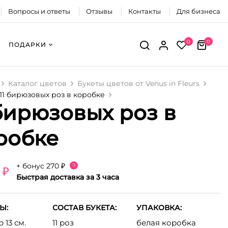
Вопросы и ответы
Отзывы
Контакты
Для бизнеса
0
0
ПОДАРКИ
Каталог цветов
Букеты цветов от Venus in Fleurs
11 бирюзовых роз в коробке
 бирюзовых роз в
робке
+ бонус
270 ₽
?
 ₽
Быстрая доставка за 3 часа
Ы:
СОСТАВ БУКЕТА:
УПАКОВКА:
 13 см.
11 роз
белая коробка