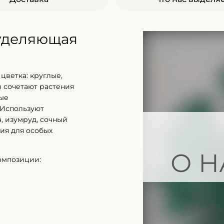
 уделяющая
цветка: круглые,
 сочетают растения
ные
 Используют
, изумруд, сочный
ия для особых
О Н
омпозиции: