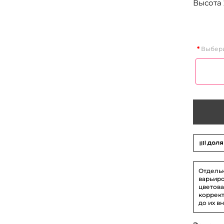
Высота 
Выбери
Отдель
варьиро
цветова
коррект
до их в