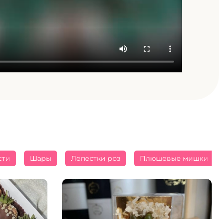
сти
Шары
Лепестки роз
Плюшевые мишки