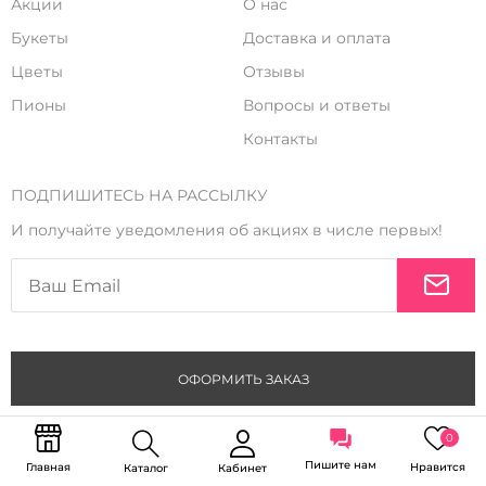
Акции
О нас
Букеты
Доставка и оплата
Цветы
Отзывы
Пионы
Вопросы и ответы
Контакты
ПОДПИШИТЕСЬ НА РАССЫЛКУ
И получайте уведомления об акциях в числе первых!
ОФОРМИТЬ ЗАКАЗ
Copyright © 2026 Венера в цветах ИП Купряхин Александр
Александрович ИНН 772483320941 ОГРНИП 325774600888880
Политика конфиденциальности
0
Пишите нам
Главная
Нравится
Каталог
Кабинет