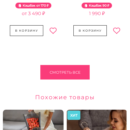
Розовый жемчуг
Кэшбэк
170 ₽
Кэшбэк
90 ₽
3 490 ₽
1 990 ₽
В КОРЗИНУ
В КОРЗИНУ
СМОТРЕТЬ ВСЕ
Похожие товары
ХИТ