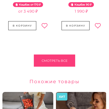
Розовый жемчуг
Кэшбэк
170 ₽
Кэшбэк
90 ₽
3 490 ₽
1 990 ₽
В КОРЗИНУ
В КОРЗИНУ
СМОТРЕТЬ ВСЕ
Похожие товары
ХИТ