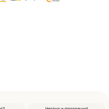
ет?
Честно и прозрачно!