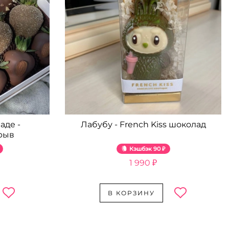
аде -
Лабубу - French Kiss шоколад
рыв
Кэшбэк
90 ₽
1 990 ₽
В КОРЗИНУ