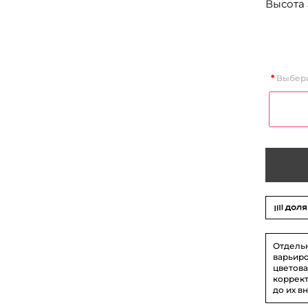
Высота 
Выбери
Отдель
варьиро
цветова
коррект
до их в
На фото