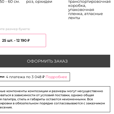
50 - 60 см.
роз, орхидеи
транспортировочная
коробка,
упаковочная
пленка, атласные
ленты
те размер букета:
25 шт. -
12 190 ₽
ОФОРМИТЬ ЗАКАЗ
4 платежа по
3 048 ₽
Подробнее
ные компоненты композиции и размеры могут несущественно
ваться в зависимости от условий поставки, однако общая
я палитра, стиль и габариты остаются неизменными. Все
ировки в обязательном порядке согласовываются с заказчиком
несения.
 25 шт. - 12 190 ₽