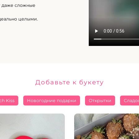
т даже сложные
деально целыми.
Добавьте к букету
ch Kiss
Новогодние подарки
Открытки
Сладо