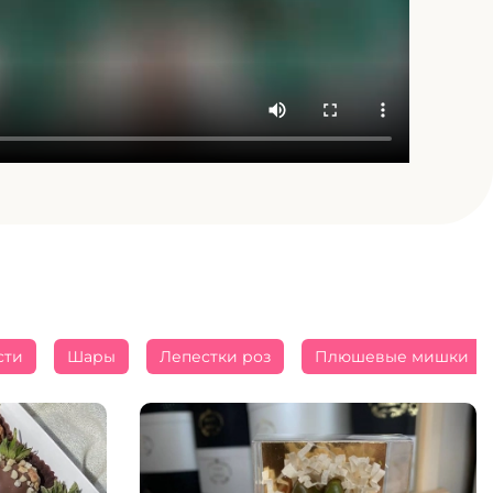
сти
Шары
Лепестки роз
Плюшевые мишки