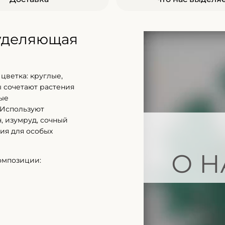
 уделяющая
цветка: круглые,
 сочетают растения
ные
 Используют
, изумруд, сочный
ия для особых
О Н
омпозиции: