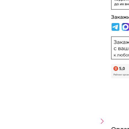
до их в
Закаж