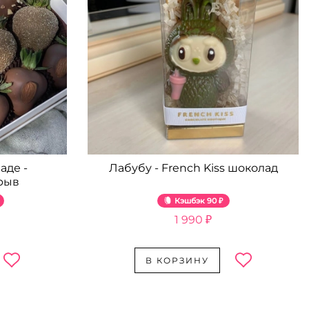
аде -
Лабубу - French Kiss шоколад
рыв
Кэшбэк
90 ₽
1 990 ₽
В КОРЗИНУ