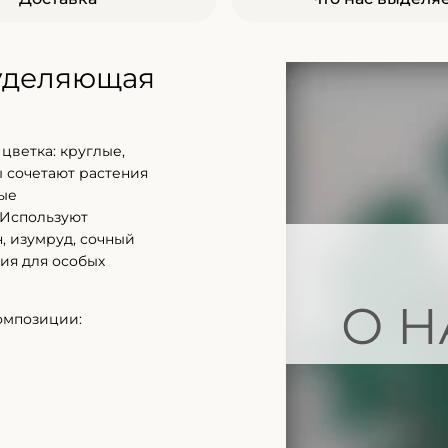
 уделяющая
цветка: круглые,
 сочетают растения
ные
 Используют
, изумруд, сочный
ия для особых
О Н
омпозиции: