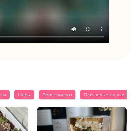
сти
Шары
Лепестки роз
Плюшевые мишки