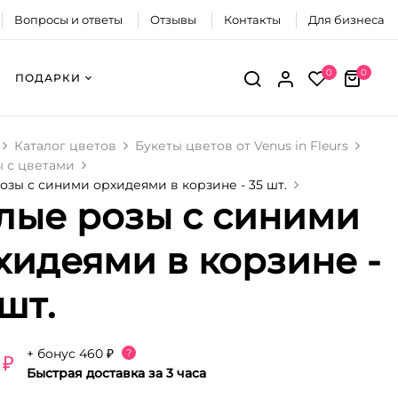
Вопросы и ответы
Отзывы
Контакты
Для бизнеса
0
0
ПОДАРКИ
Каталог цветов
Букеты цветов от Venus in Fleurs
 с цветами
озы с синими орхидеями в корзине - 35 шт.
лые розы с синими
хидеями в корзине -
 шт.
+ бонус
460 ₽
?
 ₽
Быстрая доставка за 3 часа