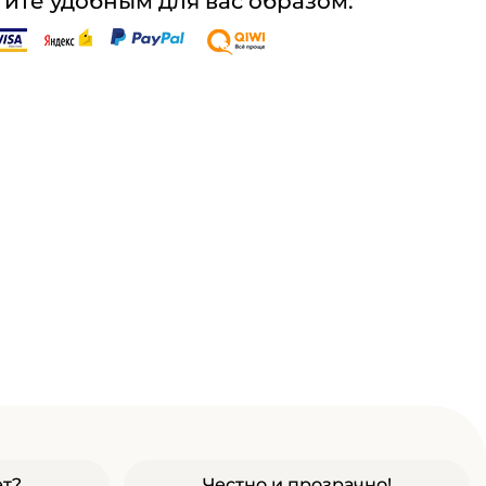
ите удобным для вас образом:
ет?
Честно и прозрачно!