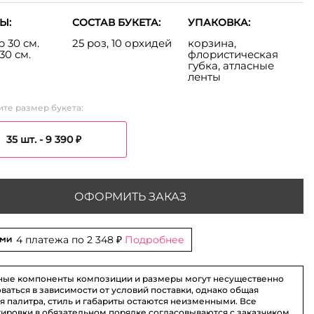
Ы:
СОСТАВ БУКЕТА:
УПАКОВКА:
 30 см.
25 роз, 10 орхидей
корзина,
30 см.
флористическая
губка, атласные
ленты
те размер букета:
35 шт. -
9 390 ₽
ОФОРМИТЬ ЗАКАЗ
4 платежа по
2 348 ₽
Подробнее
ные компоненты композиции и размеры могут несущественно
ваться в зависимости от условий поставки, однако общая
я палитра, стиль и габариты остаются неизменными. Все
 35 шт. - 9 390 ₽
ировки в обязательном порядке согласовываются с заказчиком