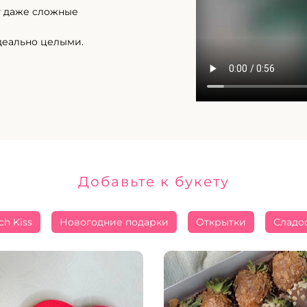
т даже сложные
деально целыми.
Добавьте к букету
ch Kiss
Новогодние подарки
Открытки
Сладо