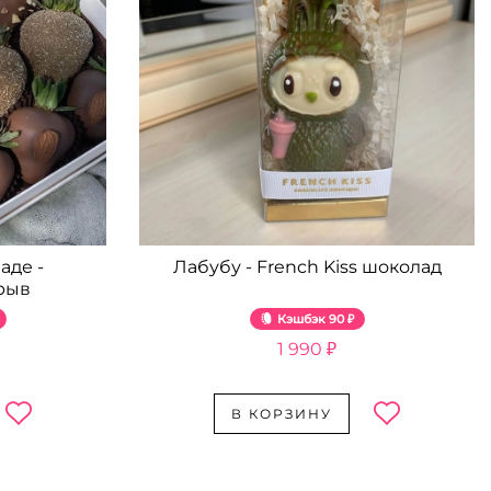
аде -
Лабубу - French Kiss шоколад
рыв
Кэшбэк
90 ₽
1 990 ₽
В КОРЗИНУ