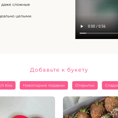
т даже сложные
деально целыми.
Добавьте к букету
ch Kiss
Новогодние подарки
Открытки
Сладо