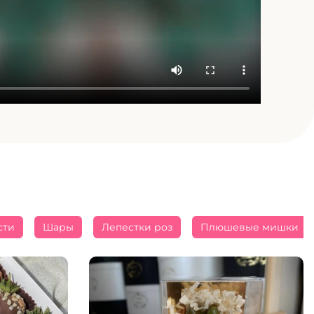
сти
Шары
Лепестки роз
Плюшевые мишки