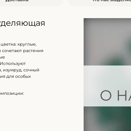
 уделяющая
цветка: круглые,
 сочетают растения
ные
 Используют
, изумруд, сочный
ия для особых
О Н
омпозиции: