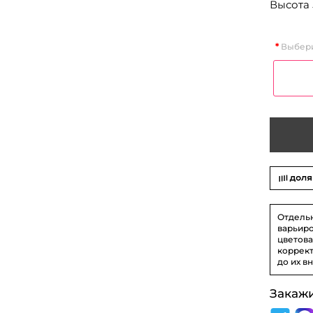
Высота 
Выбери
Отдель
варьиро
цветова
коррект
до их в
Закаж