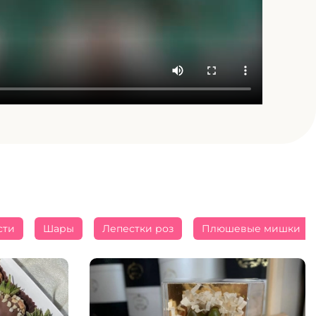
сти
Шары
Лепестки роз
Плюшевые мишки