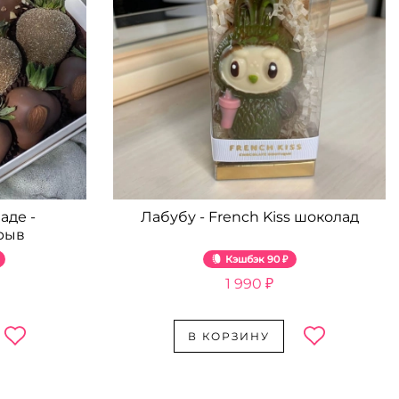
аде -
Лабубу - French Kiss шоколад
рыв
Кэшбэк
90 ₽
1 990 ₽
В КОРЗИНУ