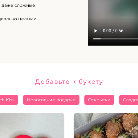
т даже сложные
деально целыми.
Добавьте к букету
ch Kiss
Новогодние подарки
Открытки
Сладо