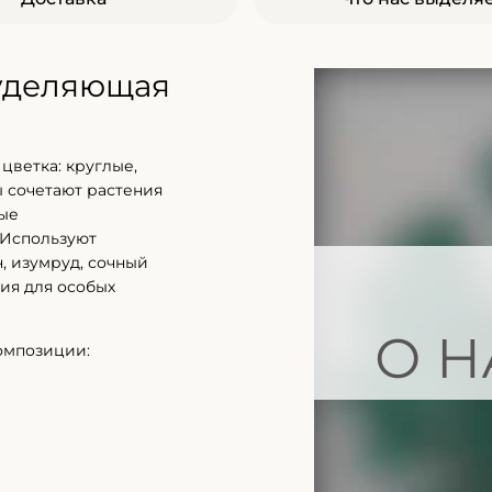
 уделяющая
цветка: круглые,
 сочетают растения
ные
 Используют
, изумруд, сочный
ия для особых
О Н
омпозиции: