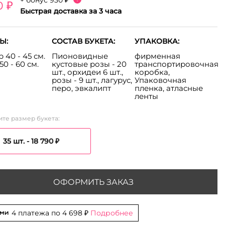
+ бонус
930 ₽
0 ₽
Быстрая доставка за 3 часа
Ы:
СОСТАВ БУКЕТА:
УПАКОВКА:
 40 - 45 см.
Пионовидные
фирменная
50 - 60 см.
кустовые розы - 20
транспортировочная
шт., орхидеи 6 шт.,
коробка,
розы - 9 шт., лагурус,
Упаковочная
перо, эвкалипт
пленка, атласные
ленты
те размер букета:
35 шт. -
18 790 ₽
ОФОРМИТЬ ЗАКАЗ
4 платежа по
4 698 ₽
Подробнее
 35 шт. - 18 790 ₽