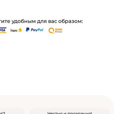
ите удобным для вас образом:
ет?
Честно и прозрачно!