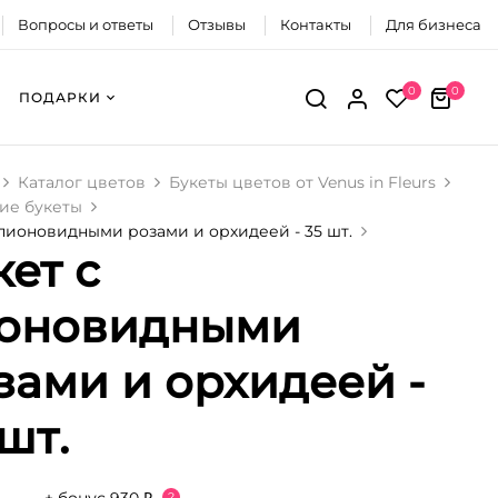
Вопросы и ответы
Отзывы
Контакты
Для бизнеса
0
0
ПОДАРКИ
Каталог цветов
Букеты цветов от Venus in Fleurs
ие букеты
 пионовидными розами и орхидеей - 35 шт.
кет с
оновидными
зами и орхидеей -
 шт.
?