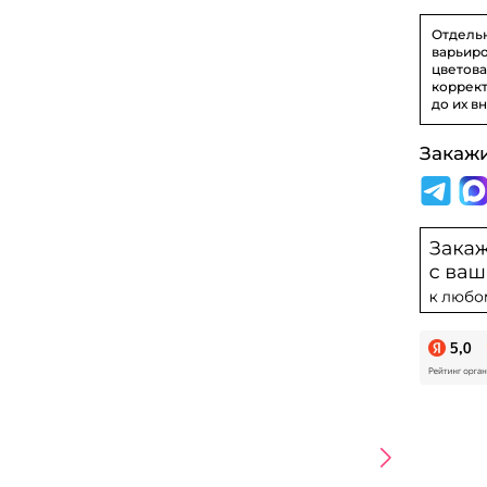
Отдель
варьиро
цветова
коррект
до их в
Закаж