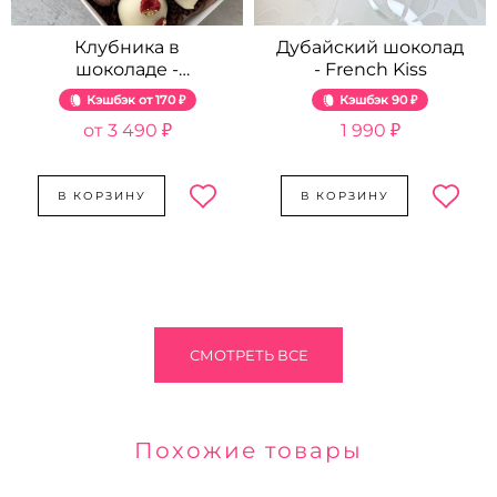
Клубника в
Дубайский шоколад
шоколаде -
- French Kiss
Розовый жемчуг
Кэшбэк
170 ₽
Кэшбэк
90 ₽
3 490 ₽
1 990 ₽
В КОРЗИНУ
В КОРЗИНУ
СМОТРЕТЬ ВСЕ
Похожие товары