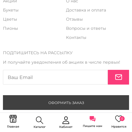
Акции
О нас
Букеты
Доставка и оплата
Цветы
Отзывы
Пионы
Вопросы и ответы
Контакты
ПОДПИШИТЕСЬ НА РАССЫЛКУ
И получайте уведомления об акциях в числе первых!
ОФОРМИТЬ ЗАКАЗ
Copyright © 2026 Венера в цветах ИП Купряхин Александр
Александрович ИНН 772483320941 ОГРНИП 325774600888880
Политика конфиденциальности
0
Пишите нам
Главная
Нравится
Каталог
Кабинет