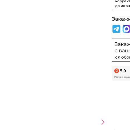
коррект
до их в
Закаж