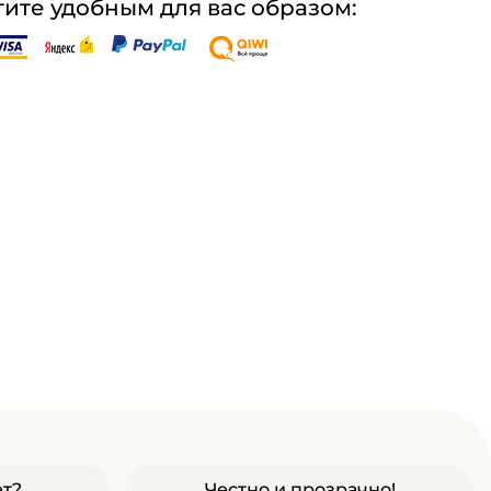
ите удобным для вас образом:
ет?
Честно и прозрачно!