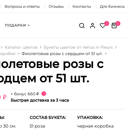
Вопросы и ответы
Отзывы
Контакты
Для бизнеса
0
0
ПОДАРКИ
Каталог цветов
Букеты цветов от Venus in Fleurs
коробке
Фиолетовые розы с сердцем от 51 шт.
олетовые розы с
рдцем от 51 шт.
+ бонус
660 ₽
?
0 ₽
Быстрая доставка за 3 часа
Ы:
СОСТАВ БУКЕТА:
УПАКОВКА:
 30 см.
51 роза
черная коробка