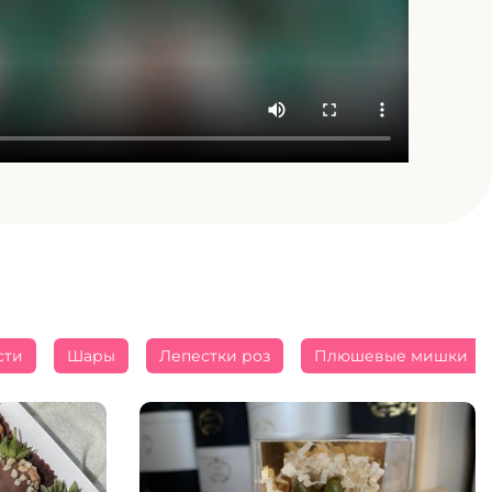
сти
Шары
Лепестки роз
Плюшевые мишки