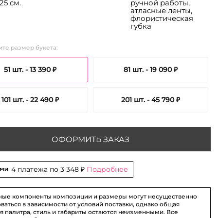
25 см.
ручной работы,
атласные ленты,
флористическая
губка
те размер букета:
51 шт. -
13 390 ₽
81 шт. -
19 090 ₽
101 шт. -
22 490 ₽
201 шт. -
45 790 ₽
ОФОРМИТЬ ЗАКАЗ
4 платежа по
3 348 ₽
Подробнее
ные компоненты композиции и размеры могут несущественно
ваться в зависимости от условий поставки, однако общая
я палитра, стиль и габариты остаются неизменными. Все
101 шт. - 22 490 ₽