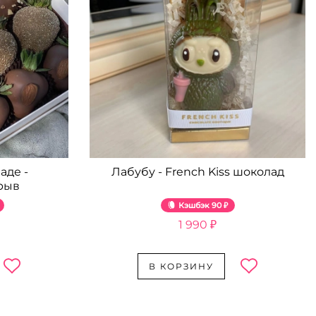
аде -
Лабубу - French Kiss шоколад
рыв
Кэшбэк
90 ₽
1 990 ₽
В КОРЗИНУ