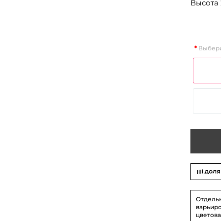
Высота 
Выбери
Отдель
варьиро
цветова
На фото 