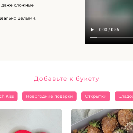
т даже сложные
деально целыми.
Добавьте к букету
ch Kiss
Новогодние подарки
Открытки
Сладо