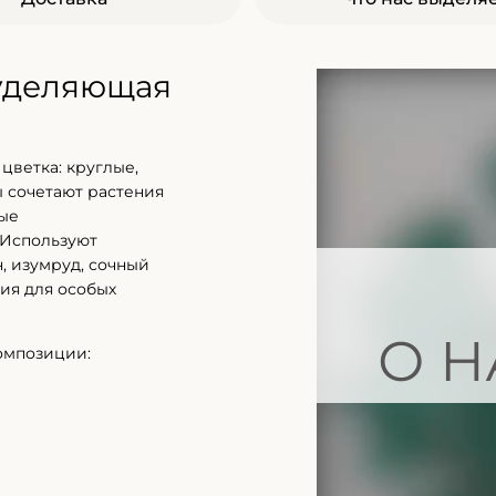
 уделяющая
цветка: круглые,
 сочетают растения
ные
 Используют
, изумруд, сочный
ия для особых
О Н
омпозиции: