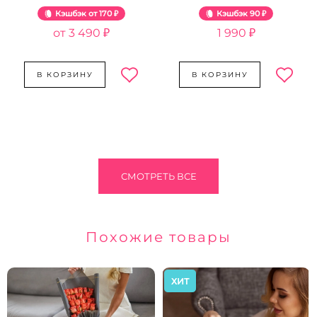
Розовый жемчуг
Кэшбэк
170 ₽
Кэшбэк
90 ₽
3 490 ₽
1 990 ₽
В КОРЗИНУ
В КОРЗИНУ
СМОТРЕТЬ ВСЕ
Похожие товары
ХИТ