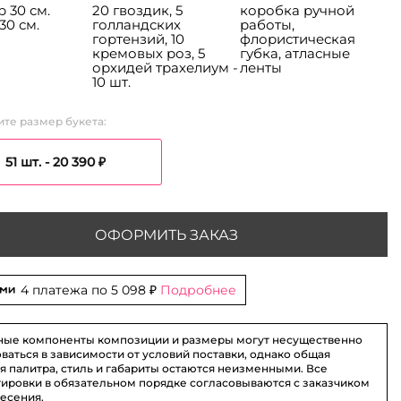
 30 см.
20 гвоздик, 5
коробка ручной
30 см.
голландских
работы,
гортензий, 10
флористическая
кремовых роз, 5
губка, атласные
орхидей трахелиум -
ленты
10 шт.
те размер букета:
51 шт. -
20 390 ₽
ОФОРМИТЬ ЗАКАЗ
4 платежа по
5 098 ₽
Подробнее
ные компоненты композиции и размеры могут несущественно
ваться в зависимости от условий поставки, однако общая
я палитра, стиль и габариты остаются неизменными. Все
ировки в обязательном порядке согласовываются с заказчиком
несения.