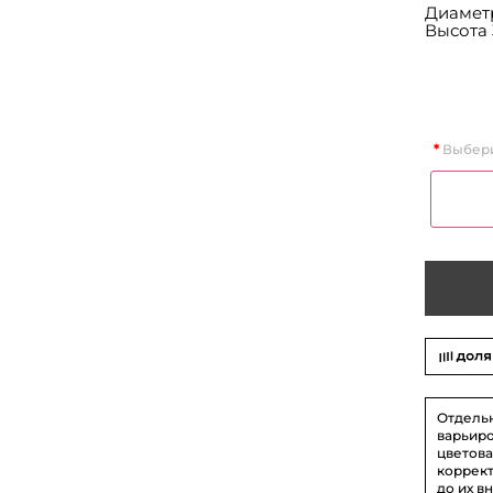
Диаметр
Высота 
Выбери
Отдель
варьиро
цветова
коррект
до их в