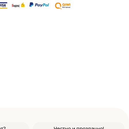
ет?
Честно и прозрачно!