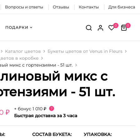
Вопросы и ответы
Отзывы
Контакты
Для бизнеса
0
0
ПОДАРКИ
Каталог цветов
Букеты цветов от Venus in Fleurs
ветов в коробке
ый микс с гортензиями - 51 шт.
линовый микс с
ртензиями - 51 шт.
+ бонус
1 010 ₽
?
0 ₽
Быстрая доставка за 3 часа
Ы:
СОСТАВ БУКЕТА:
УПАКОВКА: