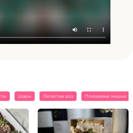
сти
Шары
Лепестки роз
Плюшевые мишки