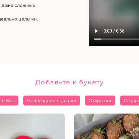
т даже сложные
деально целыми.
Добавьте к букету
ch Kiss
Новогодние подарки
Открытки
Сладо