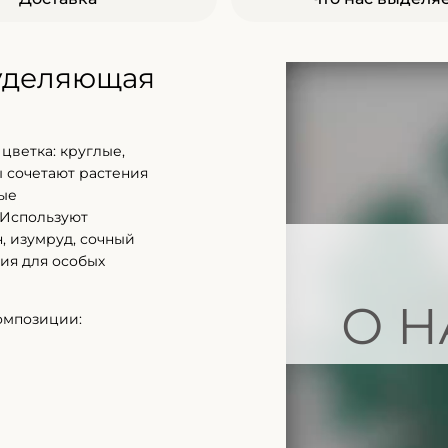
 уделяющая
цветка: круглые,
 сочетают растения
ные
 Используют
, изумруд, сочный
ия для особых
О Н
омпозиции: