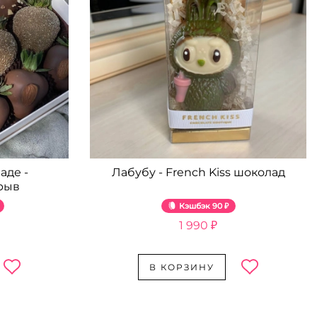
аде -
Лабубу - French Kiss шоколад
рыв
Кэшбэк
90 ₽
1 990 ₽
В КОРЗИНУ