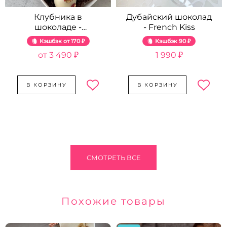
Клубника в
Дубайский шоколад
шоколаде -
- French Kiss
Розовый жемчуг
Кэшбэк
170 ₽
Кэшбэк
90 ₽
3 490 ₽
1 990 ₽
В КОРЗИНУ
В КОРЗИНУ
СМОТРЕТЬ ВСЕ
Похожие товары