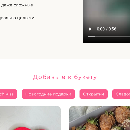
т даже сложные
деально целыми.
Добавьте к букету
ch Kiss
Новогодние подарки
Открытки
Сладо