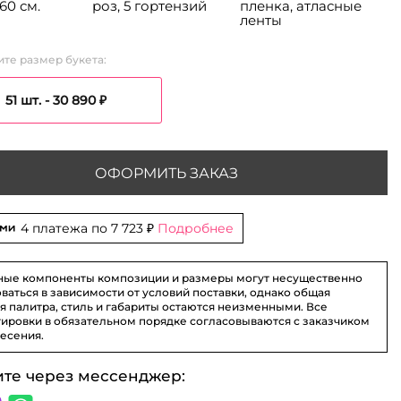
60 см.
роз, 5 гортензий
пленка, атласные
ленты
те размер букета:
51 шт. -
30 890 ₽
ОФОРМИТЬ ЗАКАЗ
4 платежа по
7 723 ₽
Подробнее
ные компоненты композиции и размеры могут несущественно
ваться в зависимости от условий поставки, однако общая
я палитра, стиль и габариты остаются неизменными. Все
ировки в обязательном порядке согласовываются с заказчиком
несения.
ите через мессенджер:
 51 шт. - 30 890 ₽