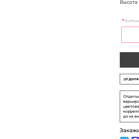
Высота 
Выбери
Отдель
варьиро
цветова
коррект
до их в
Закаж
На фото