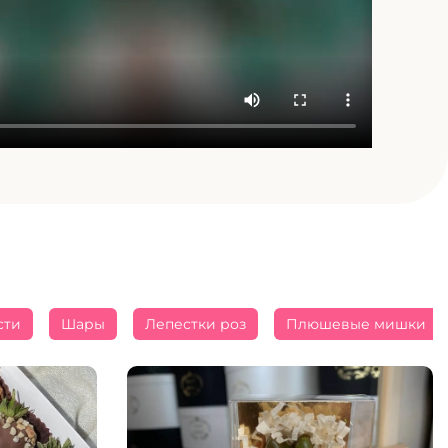
сти
Шары
Лепестки роз
Плюшевые мишки