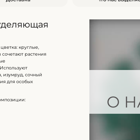
 уделяющая
цветка: круглые,
 сочетают растения
ные
 Используют
, изумруд, сочный
ия для особых
О Н
омпозиции: