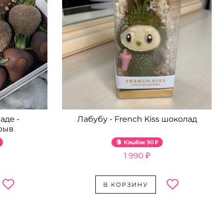
аде -
Лабубу - French Kiss шоколад
рыв
Кэшбэк
90 ₽
1 990 ₽
В КОРЗИНУ