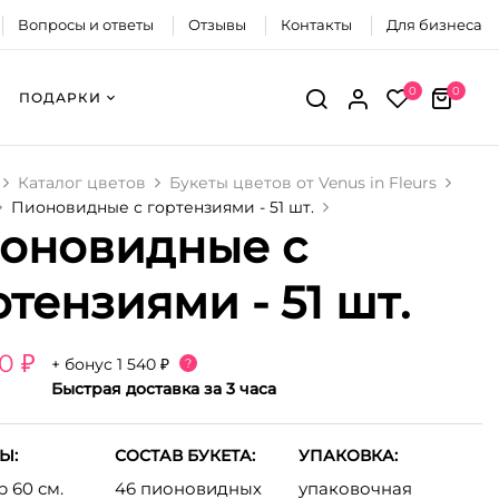
Вопросы и ответы
Отзывы
Контакты
Для бизнеса
0
0
ПОДАРКИ
Каталог цветов
Букеты цветов от Venus in Fleurs
Пионовидные с гортензиями - 51 шт.
оновидные с
ртензиями - 51 шт.
0 ₽
+ бонус
1 540 ₽
?
Быстрая доставка за 3 часа
Ы:
СОСТАВ БУКЕТА:
УПАКОВКА:
 60 см.
46 пионовидных
упаковочная