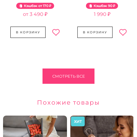
Розовый жемчуг
Кэшбэк
170 ₽
Кэшбэк
90 ₽
3 490 ₽
1 990 ₽
В КОРЗИНУ
В КОРЗИНУ
СМОТРЕТЬ ВСЕ
Похожие товары
ХИТ