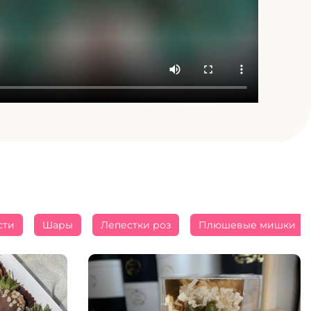
сти
Шары
Лепестки роз
Плюшевые мишки