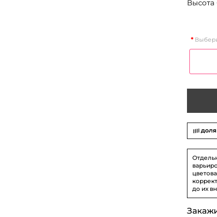
Высота 
Выбери
Отдель
варьиро
цветова
коррект
до их в
Закаж