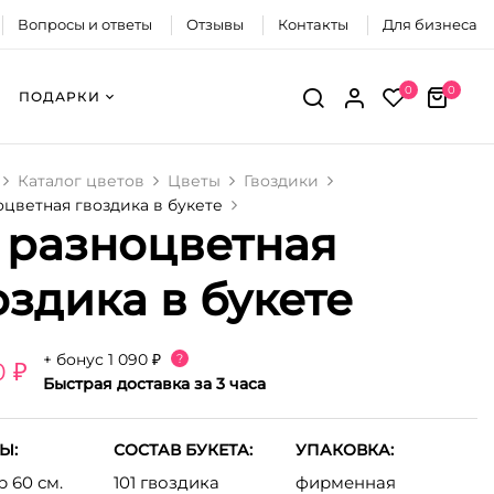
Вопросы и ответы
Отзывы
Контакты
Для бизнеса
0
0
ПОДАРКИ
Каталог цветов
Цветы
Гвоздики
ноцветная гвоздика в букете
1 разноцветная
оздика в букете
+ бонус
1 090 ₽
?
0 ₽
Быстрая доставка за 3 часа
Ы:
СОСТАВ БУКЕТА:
УПАКОВКА:
 60 см.
101 гвоздика
фирменная