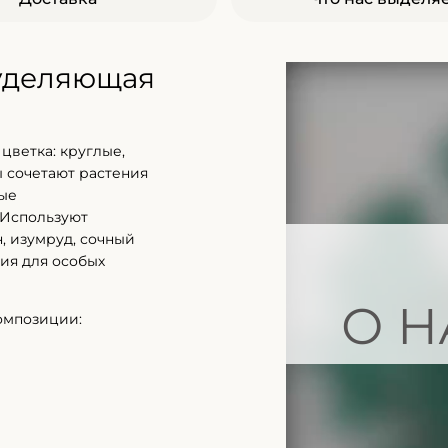
 уделяющая
цветка: круглые,
 сочетают растения
ные
 Используют
, изумруд, сочный
ия для особых
О Н
омпозиции: