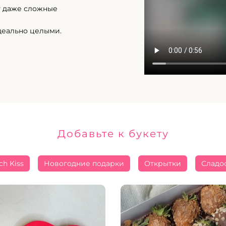
т даже сложные
деально целыми.
Добавьте к букету
ch Kiss
Новогодние подарки
Открытки
Сладо