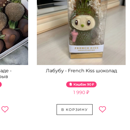
аде -
Лабубу - French Kiss шоколад
рыв
Кэшбэк
90 ₽
1 990 ₽
В КОРЗИНУ