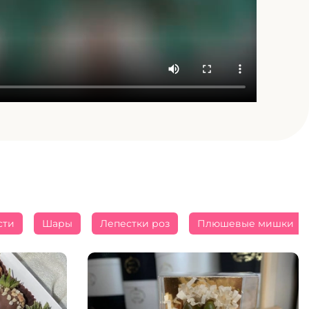
сти
Шары
Лепестки роз
Плюшевые мишки