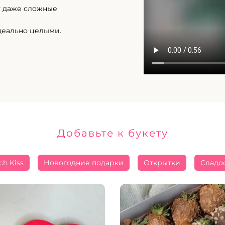
т даже сложные
деально целыми.
Добавьте к букету
ch Kiss
Новогодние подарки
Открытки
Сладо