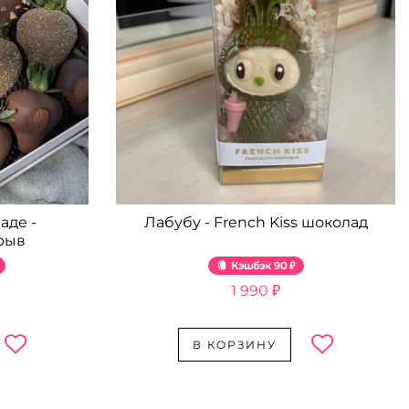
аде -
Лабубу - French Kiss шоколад
рыв
Кэшбэк
90 ₽
1 990 ₽
В КОРЗИНУ