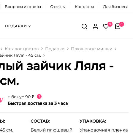
Вопросы и ответы
Отзывы
Контакты
Для бизнеса
0
0
ПОДАРКИ
Каталог цветов
Подарки
Плюшевые мишки
йчик Ляля - 45 см.
лый зайчик Ляля -
 см.
+ бонус
90 ₽
?
 ₽
Быстрая доставка за 3 часа
Ы:
СОСТАВ:
УПАКОВКА:
45 см.
Белый плюшевый
Упаковочная пленка