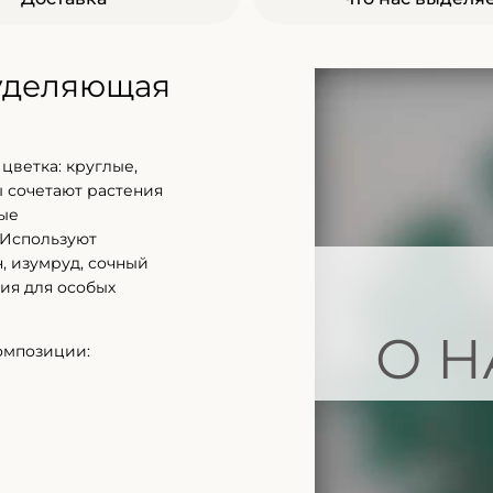
 уделяющая
цветка: круглые,
 сочетают растения
ные
 Используют
, изумруд, сочный
ия для особых
О Н
омпозиции: