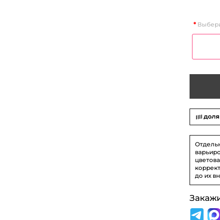
Выбери
Отдель
варьиро
цветова
коррект
до их в
Закаж