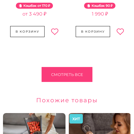
Розовый жемчуг
Кэшбэк
170 ₽
Кэшбэк
90 ₽
3 490 ₽
1 990 ₽
В КОРЗИНУ
В КОРЗИНУ
СМОТРЕТЬ ВСЕ
Похожие товары
ХИТ