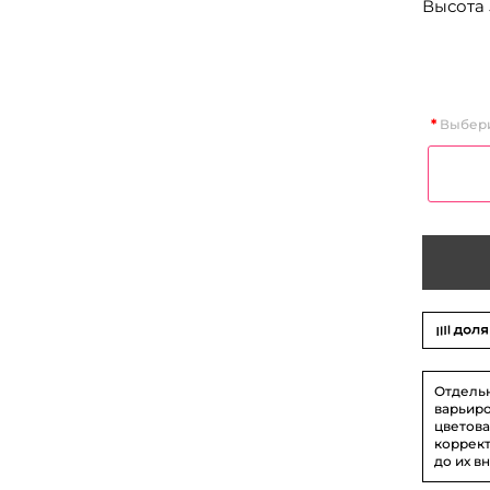
Высота 
Выбери
Отдель
варьиро
цветова
коррект
до их в
На фот