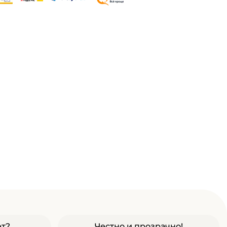
ет?
Честно и прозрачно!