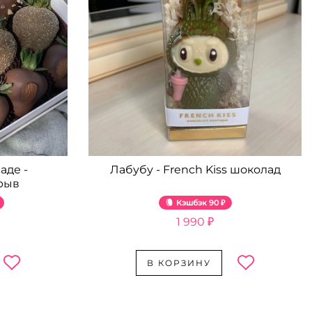
аде -
Лабубу - French Kiss шоколад
рыв
Кэшбэк
90 ₽
1 990 ₽
В КОРЗИНУ