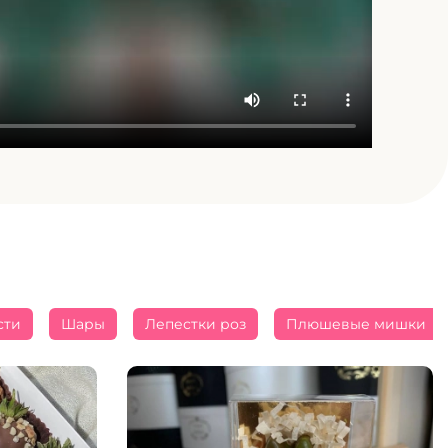
сти
Шары
Лепестки роз
Плюшевые мишки